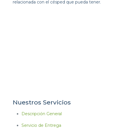
relacionada con el césped que pueda tener.
Mata-Turf se enorgullece de
servir a Texas principalmente en
el área metropolitana de
Houston, las áreas estadísticas
metropolitanas de Woodlands y
Sugarland y los condados
circundantes: Austin, Brazoria,
Chambers, Fort Bend, Harris,
Liberty, Montgomery y Waller.
Nuestros Servicios
Descripción General
Servicio de Entrega