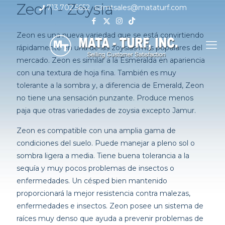
Zeon - Zoysia
713.702.5652
mtsales@mataturf.com
Zeon es una nueva variedad que se está convirtiendo
rápidamente en una de las zoysias más populares del
mercado. Zeon es similar a la Esmeralda en apariencia
con una textura de hoja fina. También es muy
tolerante a la sombra y, a diferencia de Emerald, Zeon
no tiene una sensación punzante. Produce menos
paja que otras variedades de zoysia excepto Jamur.
Zeon es compatible con una amplia gama de
condiciones del suelo. Puede manejar a pleno sol o
sombra ligera a media. Tiene buena tolerancia a la
sequía y muy pocos problemas de insectos o
enfermedades. Un césped bien mantenido
proporcionará la mejor resistencia contra malezas,
enfermedades e insectos. Zeon posee un sistema de
raíces muy denso que ayuda a prevenir problemas de