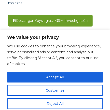
malezas.
Descargar Zoysiagrass GSM Investigación
We value your privacy
Volver a Pastos Zoysia
We use cookies to enhance your browsing experience,
serve personalised ads or content, and analyse our
traffic. By clicking "Accept All", you consent to our use
of cookies.
©1992 - 2026 Mata-Turf, Inc . LI004651 BP0006168
| Todos los derechos reservados |
Política De
Privacidad
10408 Tanner Rd., Houston, TX 77041
Accept All
Designed By Maki-Tect Enterprises, Inc.
Customise
Reject All